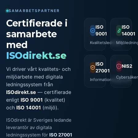
SAMARBETSPARTNER
Certifierade i
ISO
ISO
samarbete
9001
14001
med
Kvalitetsledning
Miljölednin
ISOdirekt.se
ISO
NIS2
Vi driver vårt kvalitets- och
27001
miljöarbete med digitala
Cybersäker
Informationssäkerhet
ledningssystem från
ISOdirekt.se
— certifierade
enligt
ISO 9001
(kvalitet)
och
ISO 14001
(miljö).
ISOdirekt är Sveriges ledande
leverantör av digitala
ledningssystem för
ISO 27001