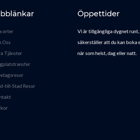
bblänkar
Öppettider
a orter
Vi är tillgängliga dygnet runt,
 Oss
säkerställer att du kan boka e
a Tjänster
när som helst, dag eller natt.
gplatstransfer
etagsresor
d-till-Stad Resor
ntakt
lkor