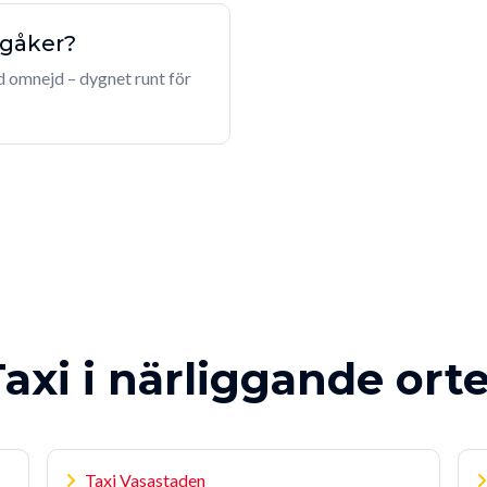
ngåker?
ed omnejd – dygnet runt för
axi i närliggande ort
Taxi Vasastaden