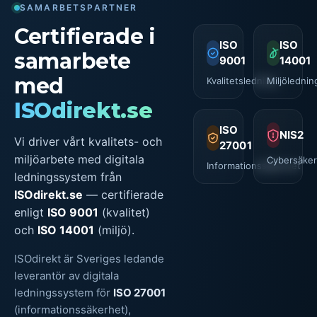
SAMARBETSPARTNER
Certifierade i
ISO
ISO
samarbete
9001
14001
med
Kvalitetsledning
Miljölednin
ISOdirekt.se
ISO
NIS2
Vi driver vårt kvalitets- och
27001
miljöarbete med digitala
Cybersäker
Informationssäkerhet
ledningssystem från
ISOdirekt.se
— certifierade
enligt
ISO 9001
(kvalitet)
och
ISO 14001
(miljö).
ISOdirekt är Sveriges ledande
leverantör av digitala
ledningssystem för
ISO 27001
(informationssäkerhet),