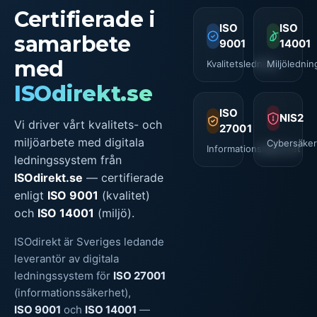
Certifierade i
ISO
ISO
samarbete
9001
14001
med
Kvalitetsledning
Miljölednin
ISOdirekt.se
ISO
NIS2
Vi driver vårt kvalitets- och
27001
miljöarbete med digitala
Cybersäker
Informationssäkerhet
ledningssystem från
ISOdirekt.se
— certifierade
enligt
ISO 9001
(kvalitet)
och
ISO 14001
(miljö).
ISOdirekt är Sveriges ledande
leverantör av digitala
ledningssystem för
ISO 27001
(informationssäkerhet),
ISO 9001
och
ISO 14001
—