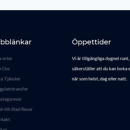
bblänkar
Öppettider
a orter
Vi är tillgängliga dygnet runt,
 Oss
säkerställer att du kan boka e
a Tjänster
när som helst, dag eller natt.
gplatstransfer
etagsresor
d-till-Stad Resor
ntakt
lkor