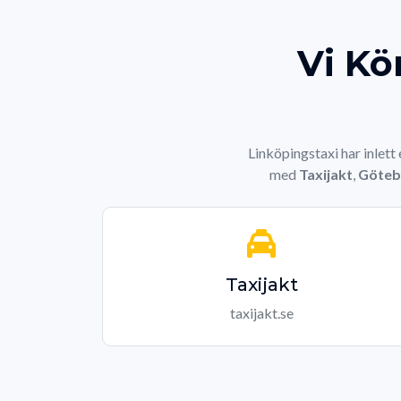
Vi Kö
Linköpingstaxi har inlett
med
Taxijakt
,
Göteb
Taxijakt
taxijakt.se