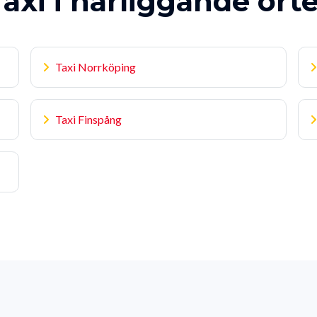
axi i närliggande ort
Taxi Norrköping
Taxi Finspång