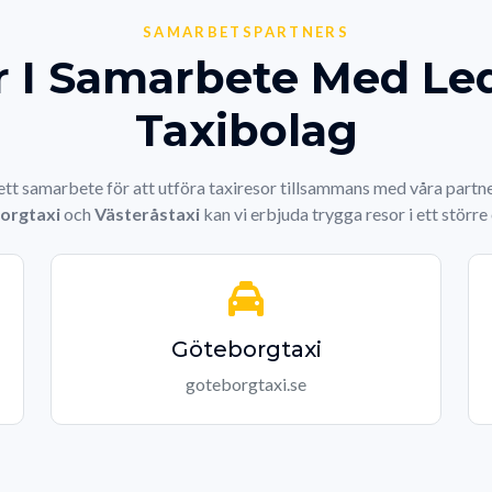
SAMARBETSPARTNERS
r I Samarbete Med L
Taxibolag
 ett samarbete för att utföra taxiresor tillsammans med våra part
orgtaxi
och
Västeråstaxi
kan vi erbjuda trygga resor i ett störr
Göteborgtaxi
goteborgtaxi.se