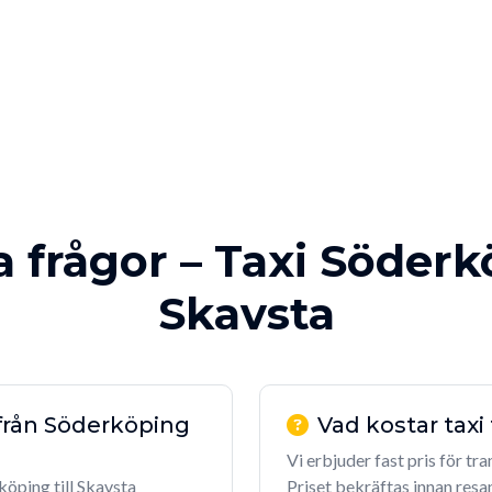
a frågor – Taxi Söderk
Skavsta
 från Söderköping
Vad kostar taxi
Vi erbjuder fast pris för tr
köping till Skavsta
Priset bekräftas innan resa