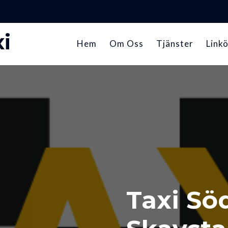
i
Hem
Om Oss
Tjänster
Linkö
Taxi Sö