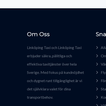
Om Oss
Sna
Linköping Taxi och Linköping Taxi
All
erbjuder säkra, pålitliga och
Om
effektiva taxitjänster över hela
Vår
Sverige. Med fokus på kundnöjdhet
Fly
och dygnet runt tillgänglighet är vi
För
det självklara valet för dina
Sta
transportbehov.
Ko
Vil