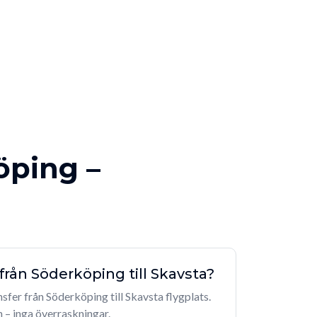
öping –
 från Söderköping till Skavsta?
ansfer från Söderköping till Skavsta flygplats.
n – inga överraskningar.