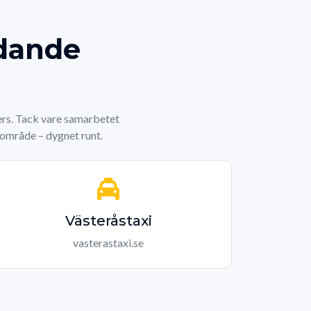
edande
ners. Tack vare samarbetet
e område – dygnet runt.
Västeråstaxi
vasterastaxi.se