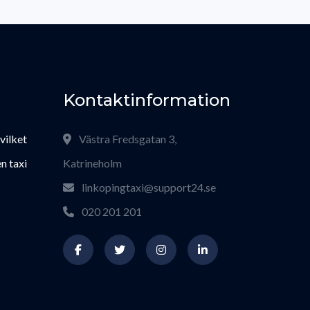
Kontaktinformation
 vilket
Västra Fredsgatan 3,
n taxi
Katrineholm
linkopingtaxi@support24.se
020 201 201