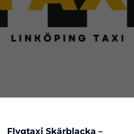
Flygtaxi Skärblacka –