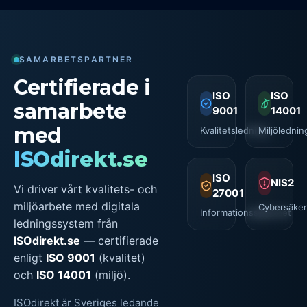
SAMARBETSPARTNER
Certifierade i
ISO
ISO
samarbete
9001
14001
med
Kvalitetsledning
Miljölednin
ISOdirekt.se
ISO
NIS2
Vi driver vårt kvalitets- och
27001
miljöarbete med digitala
Cybersäker
Informationssäkerhet
ledningssystem från
ISOdirekt.se
— certifierade
enligt
ISO 9001
(kvalitet)
och
ISO 14001
(miljö).
ISOdirekt är Sveriges ledande