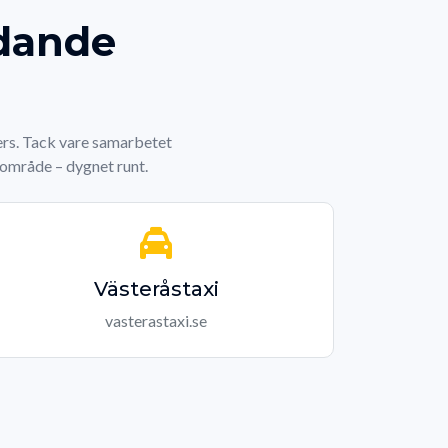
edande
ners. Tack vare samarbetet
e område – dygnet runt.
Västeråstaxi
vasterastaxi.se