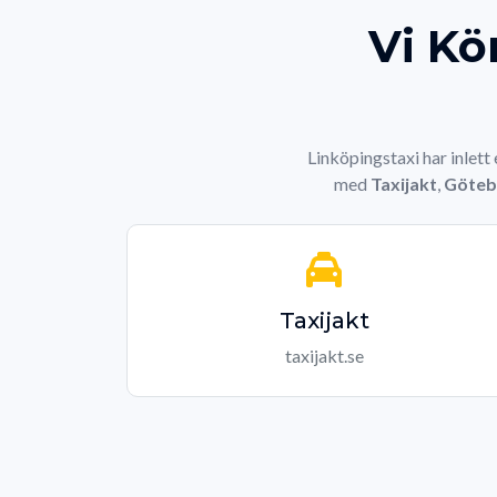
Vi Kö
Linköpingstaxi har inlett
med
Taxijakt
,
Göteb
Taxijakt
taxijakt.se