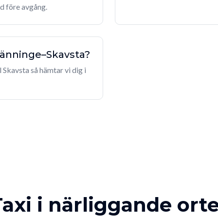
id före avgång.
Skänninge–Skavsta?
l Skavsta så hämtar vi dig i
axi i närliggande ort