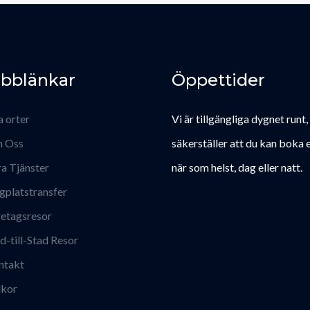
bblänkar
Öppettider
a orter
Vi är tillgängliga dygnet runt,
 Oss
säkerställer att du kan boka e
a Tjänster
när som helst, dag eller natt.
gplatstransfer
etagsresor
d-till-Stad Resor
ntakt
lkor