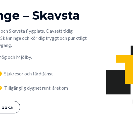
nge – Skavsta
och Skavsta flygplats. Oavsett tidig
i Skänninge och kör dig tryggt och punktligt
avgång.
shög och Mjölby.
Sjukresor och färdtjänst
Tillgänglig dygnet runt, året om
h boka