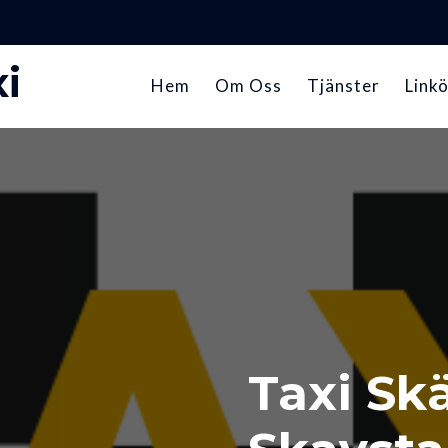
i
Hem
Om Oss
Tjänster
Linkö
Taxi Sk