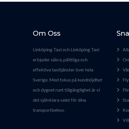
Om Oss
Sna
Linköping Taxi och Linköping Taxi
All
erbjuder säkra, pålitliga och
Om
effektiva taxitjänster över hela
Vår
Sverige. Med fokus på kundnöjdhet
Fly
och dygnet runt tillgänglighet är vi
För
det självklara valet för dina
Sta
transportbehov.
Ko
Vil