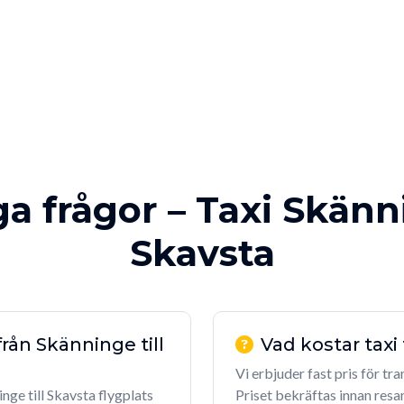
ga frågor – Taxi Skänn
Skavsta
från Skänninge till
Vad kostar taxi
Vi erbjuder fast pris för tra
nge till Skavsta flygplats
Priset bekräftas innan resa