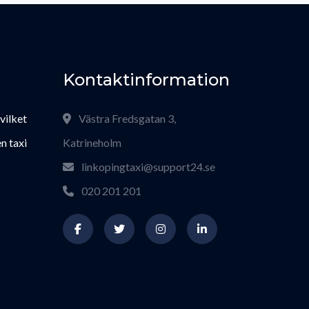
Kontaktinformation
 vilket
Västra Fredsgatan 3,
n taxi
Katrineholm
linkopingtaxi@support24.se
020 201 201