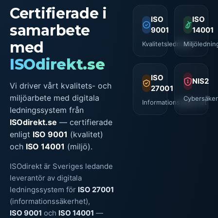
Certifierade i
ISO
ISO
samarbete
9001
14001
med
Kvalitetsledning
Miljölednin
ISOdirekt.se
ISO
NIS2
Vi driver vårt kvalitets- och
27001
miljöarbete med digitala
Cybersäker
Informationssäkerhet
ledningssystem från
ISOdirekt.se
— certifierade
enligt
ISO 9001
(kvalitet)
och
ISO 14001
(miljö).
ISOdirekt är Sveriges ledande
leverantör av digitala
ledningssystem för
ISO 27001
(informationssäkerhet),
ISO 9001
och
ISO 14001
—