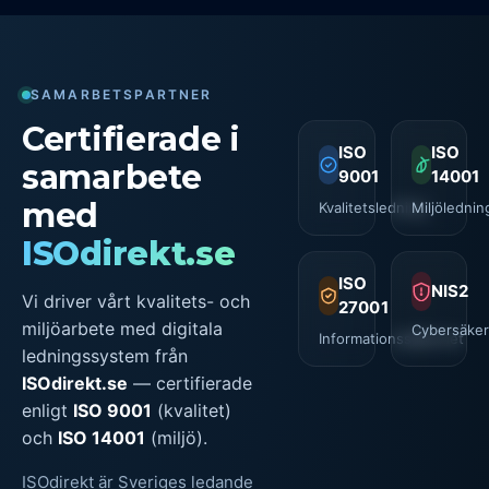
SAMARBETSPARTNER
Certifierade i
ISO
ISO
samarbete
9001
14001
med
Kvalitetsledning
Miljölednin
ISOdirekt.se
ISO
NIS2
Vi driver vårt kvalitets- och
27001
miljöarbete med digitala
Cybersäker
Informationssäkerhet
ledningssystem från
ISOdirekt.se
— certifierade
enligt
ISO 9001
(kvalitet)
och
ISO 14001
(miljö).
ISOdirekt är Sveriges ledande