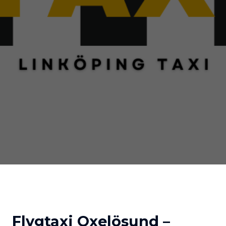
Flygtaxi Oxelösund –