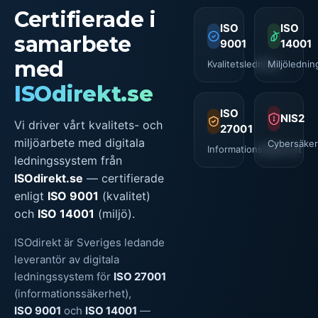
Certifierade i
ISO
ISO
samarbete
9001
14001
med
Kvalitetsledning
Miljölednin
ISOdirekt.se
ISO
NIS2
Vi driver vårt kvalitets- och
27001
miljöarbete med digitala
Cybersäker
Informationssäkerhet
ledningssystem från
ISOdirekt.se
— certifierade
enligt
ISO 9001
(kvalitet)
och
ISO 14001
(miljö).
ISOdirekt är Sveriges ledande
leverantör av digitala
ledningssystem för
ISO 27001
(informationssäkerhet),
ISO 9001
och
ISO 14001
—