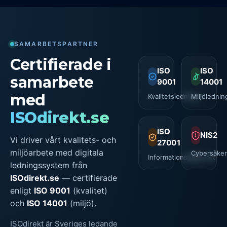
SAMARBETSPARTNER
Certifierade i
ISO
ISO
samarbete
9001
14001
med
Kvalitetsledning
Miljölednin
ISOdirekt.se
ISO
NIS2
Vi driver vårt kvalitets- och
27001
miljöarbete med digitala
Cybersäker
Informationssäkerhet
ledningssystem från
ISOdirekt.se
— certifierade
enligt
ISO 9001
(kvalitet)
och
ISO 14001
(miljö).
ISOdirekt är Sveriges ledande