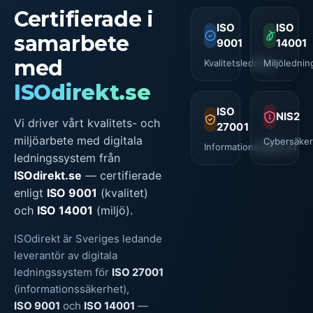
Certifierade i
ISO
ISO
samarbete
9001
14001
med
Kvalitetsledning
Miljölednin
ISOdirekt.se
ISO
NIS2
Vi driver vårt kvalitets- och
27001
miljöarbete med digitala
Cybersäker
Informationssäkerhet
ledningssystem från
ISOdirekt.se
— certifierade
enligt
ISO 9001
(kvalitet)
och
ISO 14001
(miljö).
ISOdirekt är Sveriges ledande
leverantör av digitala
ledningssystem för
ISO 27001
(informationssäkerhet),
ISO 9001
och
ISO 14001
—