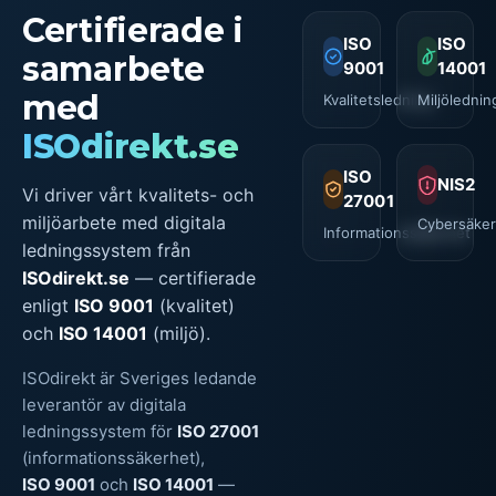
Certifierade i
ISO
ISO
samarbete
9001
14001
med
Kvalitetsledning
Miljölednin
ISOdirekt.se
ISO
NIS2
Vi driver vårt kvalitets- och
27001
miljöarbete med digitala
Cybersäker
Informationssäkerhet
ledningssystem från
ISOdirekt.se
— certifierade
enligt
ISO 9001
(kvalitet)
och
ISO 14001
(miljö).
ISOdirekt är Sveriges ledande
leverantör av digitala
ledningssystem för
ISO 27001
(informationssäkerhet),
ISO 9001
och
ISO 14001
—