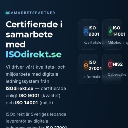
SAMARBETSPARTNER
Certifierade i
ISO
ISO
samarbete
9001
14001
med
Kvalitetsledning
Miljölednin
ISOdirekt.se
ISO
NIS2
Vi driver vårt kvalitets- och
27001
miljöarbete med digitala
Cybersäker
Informationssäkerhet
ledningssystem från
ISOdirekt.se
— certifierade
enligt
ISO 9001
(kvalitet)
och
ISO 14001
(miljö).
ISOdirekt är Sveriges ledande
leverantör av digitala
ledningssystem för
ISO 27001