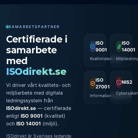
SAMARBETSPARTNER
Certifierade i
ISO
ISO
samarbete
9001
14001
med
Kvalitetsledning
Miljölednin
ISOdirekt.se
ISO
NIS2
Vi driver vårt kvalitets- och
27001
miljöarbete med digitala
Cybersäker
Informationssäkerhet
ledningssystem från
ISOdirekt.se
— certifierade
enligt
ISO 9001
(kvalitet)
och
ISO 14001
(miljö).
ISOdirekt är Sveriges ledande