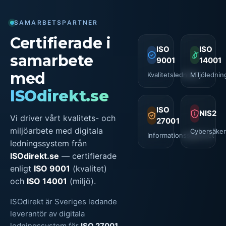
SAMARBETSPARTNER
Certifierade i
ISO
ISO
samarbete
9001
14001
med
Kvalitetsledning
Miljölednin
ISOdirekt.se
ISO
NIS2
Vi driver vårt kvalitets- och
27001
miljöarbete med digitala
Cybersäker
Informationssäkerhet
ledningssystem från
ISOdirekt.se
— certifierade
enligt
ISO 9001
(kvalitet)
och
ISO 14001
(miljö).
ISOdirekt är Sveriges ledande
leverantör av digitala
ledningssystem för
ISO 27001