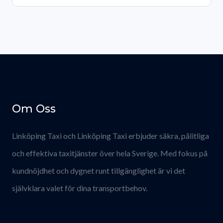
Om Oss
Linköping Taxi och Linköping Taxi erbjuder säkra, pålitliga
och effektiva taxitjänster över hela Sverige. Med fokus på
kundnöjdhet och dygnet runt tillgänglighet är vi det
självklara valet för dina transportbehov.