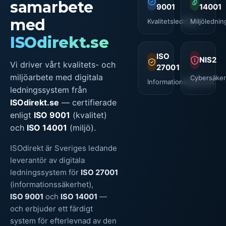
samarbete
9001
14001
med
Kvalitetsledning
Miljölednin
ISOdirekt.se
ISO
NIS2
Vi driver vårt kvalitets- och
27001
miljöarbete med digitala
Cybersäker
Informationssäkerhet
ledningssystem från
ISOdirekt.se
— certifierade
enligt
ISO 9001
(kvalitet)
och
ISO 14001
(miljö).
ISOdirekt är Sveriges ledande
leverantör av digitala
ledningssystem för
ISO 27001
(informationssäkerhet),
ISO 9001
och
ISO 14001
—
och erbjuder ett färdigt
system för efterlevnad av den