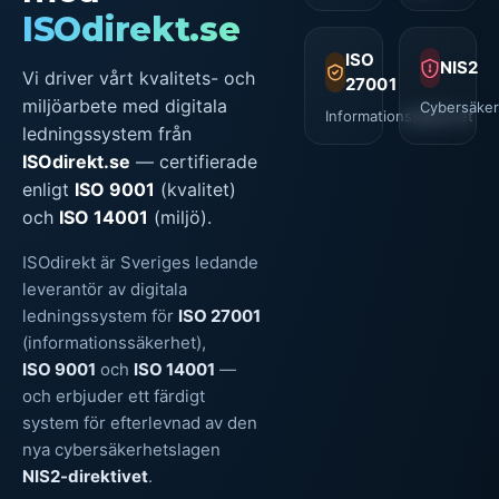
ISOdirekt.se
ISO
NIS2
Vi driver vårt kvalitets- och
27001
miljöarbete med digitala
Cybersäker
Informationssäkerhet
ledningssystem från
ISOdirekt.se
— certifierade
enligt
ISO 9001
(kvalitet)
och
ISO 14001
(miljö).
ISOdirekt är Sveriges ledande
leverantör av digitala
ledningssystem för
ISO 27001
(informationssäkerhet),
ISO 9001
och
ISO 14001
—
och erbjuder ett färdigt
system för efterlevnad av den
nya cybersäkerhetslagen
NIS2-direktivet
.