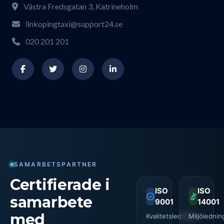
Västra Fredsgatan 3, Katrineholm
linkopingtaxi@support24.se
020 201 201
SAMARBETSPARTNER
Certifierade i
ISO
ISO
samarbete
9001
14001
med
Kvalitetsledning
Miljölednin