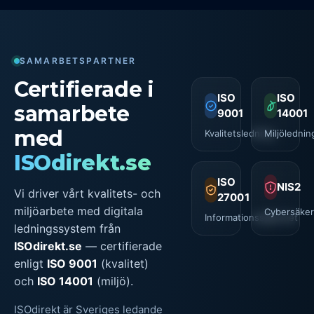
SAMARBETSPARTNER
Certifierade i
ISO
ISO
samarbete
9001
14001
med
Kvalitetsledning
Miljölednin
ISOdirekt.se
ISO
NIS2
Vi driver vårt kvalitets- och
27001
miljöarbete med digitala
Cybersäker
Informationssäkerhet
ledningssystem från
ISOdirekt.se
— certifierade
enligt
ISO 9001
(kvalitet)
och
ISO 14001
(miljö).
ISOdirekt är Sveriges ledande