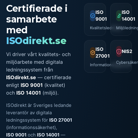
Certifierade i
ISO
ISO
samarbete
9001
14001
med
Kvalitetsledning
Miljölednin
ISOdirekt.se
ISO
NIS2
Vi driver vårt kvalitets- och
27001
miljöarbete med digitala
Cybersäker
Informationssäkerhet
ledningssystem från
ISOdirekt.se
— certifierade
enligt
ISO 9001
(kvalitet)
och
ISO 14001
(miljö).
ISOdirekt är Sveriges ledande
leverantör av digitala
ledningssystem för
ISO 27001
(informationssäkerhet),
ISO 9001
och
ISO 14001
—